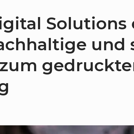
gital Solutions 
achhaltige und
e zum gedruckte
g