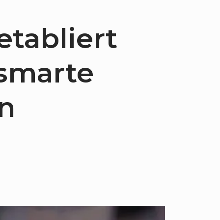
etabliert
 smarte
n