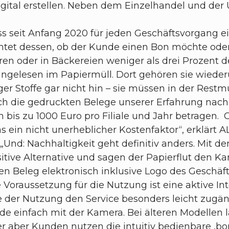
digital erstellen. Neben dem Einzelhandel und de
s seit Anfang 2020 für jeden Geschäftsvorgang e
achtet dessen, ob der Kunde einen Bon möchte ode
ren oder in Bäckereien weniger als drei Prozent
 ungelesen im Papiermüll. Dort gehören sie wied
er Stoffe gar nicht hin – sie müssen in der Restm
rch die gedruckten Belege unserer Erfahrung nac
bis zu 1000 Euro pro Filiale und Jahr betragen. 
ein nicht unerheblicher Kostenfaktor“, erklärt AL
Und: Nachhaltigkeit geht definitiv anders. Mit de
tive Alternative und sagen der Papierflut den Ka
n Beleg elektronisch inklusive Logo des Geschäft
 Voraussetzung für die Nutzung ist eine aktive In
der Nutzung den Service besonders leicht zugä
einfach mit der Kamera. Bei älteren Modellen lä
aber Kunden nutzen die intuitiv bedienbare ‚bon-