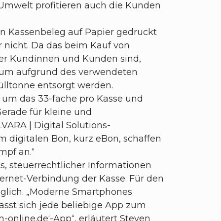
r Umwelt profitieren auch die Kunden
in Kassenbeleg auf Papier gedruckt
r nicht. Da das beim Kauf von
 der Kundinnen und Kunden sind,
erum aufgrund des verwendeten
ülltonne entsorgt werden.
h um das 33-fache pro Kasse und
Gerade für kleine und
VARA | Digital Solutions-
m digitalen Bon, kurz eBon, schaffen
mpf an.“
s, steuerrechtlicher Informationen
ternet-Verbindung der Kasse. Für den
nglich. „Moderne Smartphones
sst sich jede beliebige App zum
online.de‘-App“, erläutert Steven