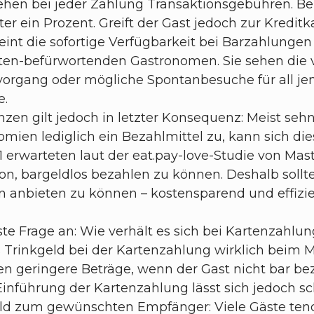
ehen bei jeder Zahlung Transaktionsgebühren. Be
ter ein Prozent. Greift der Gast jedoch zur Kredit
eint die sofortige Verfügbarkeit bei Barzahlungen
rten-befürwortenden Gastronomen. Sie sehen die 
organg oder mögliche Spontanbesuche für all jene,
e.
n gilt jedoch in letzter Konsequenz: Meist seh
ien lediglich ein Bezahlmittel zu, kann sich dies
erwarteten laut der eat.pay-love-Studie von Mast
ion, bargeldlos bezahlen zu können. Deshalb soll
 anbieten zu können – kostensparend und effizi
hste Frage an: Wie verhält es sich bei Kartenzahl
 Trinkgeld bei der Kartenzahlung wirklich beim 
n geringere Beträge, wenn der Gast nicht bar bez
nführung der Kartenzahlung lässt sich jedoch sch
ld zum gewünschten Empfänger: Viele Gäste tendi